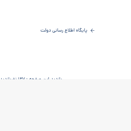
پایگاه اطلاع رسانی دولت
بازدید این صفحه : 127 نفر
بازدید امر
کاربران آنلاین : 1 نفر
آخرین بروزرسان
کلیه حقوق این پایگاه متعلق به مرکز فناوری
پو