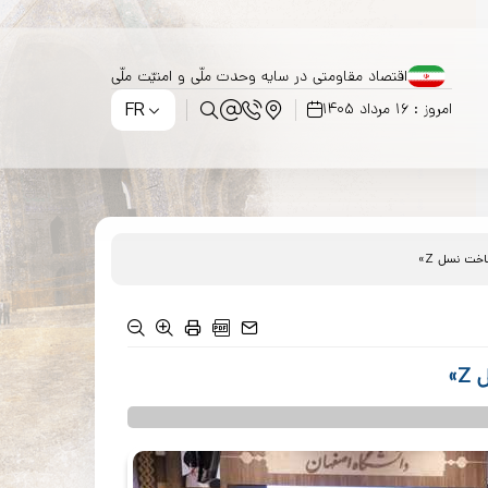
اقتصاد مقاومتی در سایه وحدت ملّی و امنیّت ملّی
FR
امروز : 16 مرداد 1405
خت نسل Z»
»