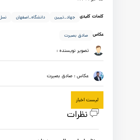
کلمات کلیدی
جهاد_تبیین
دانشگاه_اصفهان
نسل_
عکاس
صادق بصیرت
تصویر نویسنده :
صادق بصیرت
عکاس :
لیست اخبار
نظرات