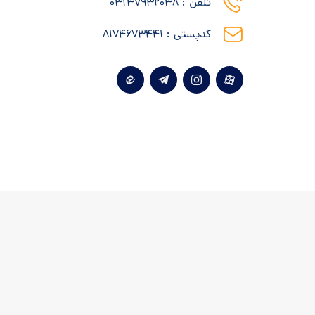
تلفن : 03137932038
کدپستی : ۸۱۷۴۶۷۳۴۴۱